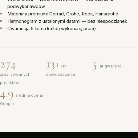
podwykonawców
Materiały premium: Cerrad, Grohe, Roca, Hansgrohe
Harmonogram z ustalonymi datami — bez niespodzianek
Gwarancja 5 lat na każdą wykonaną pracę
274
13+
5
lat
lat gwarancji
zrealizowanych
doświadczenia
projektów
4.9
średnia ocena
Google