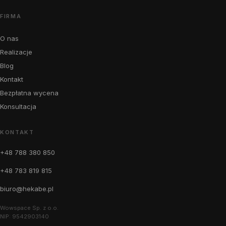
FIRMA
O nas
Realizacje
Blog
Kontakt
Bezpłatna wycena
Konsultacja
KONTAKT
+48 788 380 850
+48 783 819 815
biuro@hekabe.pl
Wowspace Sp. z o.o.
NIP: 9542903140